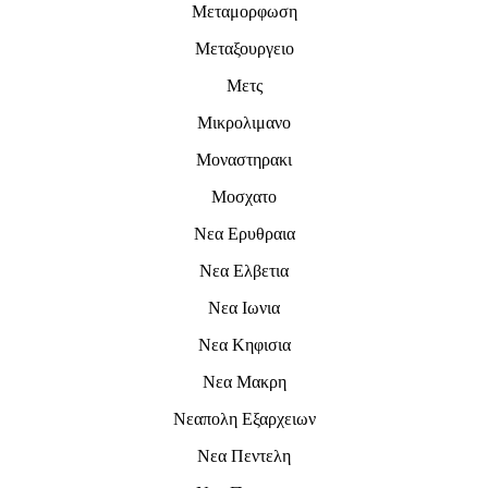
Μεταμορφωση
Μεταξουργειο
Μετς
Μικρολιμανο
Μοναστηρακι
Μοσχατο
Νεα Ερυθραια
Νεα Ελβετια
Νεα Ιωνια
Νεα Κηφισια
Νεα Μακρη
Νεαπολη Εξαρχειων
Νεα Πεντελη