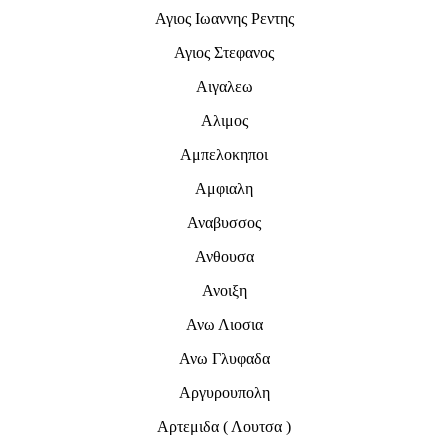
Αγιος Ιωαννης Ρεντης
Αγιος Στεφανος
Αιγαλεω
Αλιμος
Αμπελοκηποι
Αμφιαλη
Αναβυσσος
Ανθουσα
Ανοιξη
Ανω Λιοσια
Ανω Γλυφαδα
Αργυρουπολη
Αρτεμιδα ( Λουτσα )