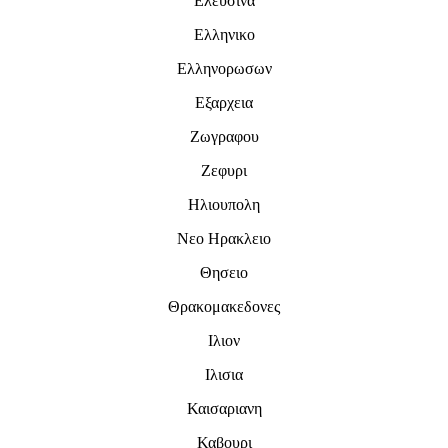
Ελευσινα
Ελληνικο
Ελληνορωσων
Εξαρχεια
Ζωγραφου
Ζεφυρι
Ηλιουπολη
Νεο Ηρακλειο
Θησειο
Θρακομακεδονες
Ιλιον
Ιλισια
Καισαριανη
Καβουρι