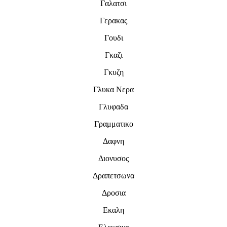
Γαλατσι
Γερακας
Γουδι
Γκαζι
Γκυζη
Γλυκα Νερα
Γλυφαδα
Γραμματικο
Δαφνη
Διονυσος
Δραπετσωνα
Δροσια
Εκαλη