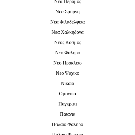
Νεα Περαμος
Νεα Σμυρνη
Νεα Φιλαδελφεια
Νεα Χαλκηδονα
Νεος Κοσμος
Νεο Φαληρο
Νεο Ηρακλειο
Νεο Ψυχικο
Νικαια
Ομονοια
Παγκρατι
Παιανια
Παλαιο Φαληρο
Παλαια Φωκαια