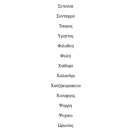
Σεπολια
Συνταγμα
Ταυρος
Υμηττος
Φιλοθεη
Φυλη
Χαϊδαρι
Χαλανδρι
Χατζηκυριακειο
Χολαργος
Ψυρρη
Ψυχικο
Ωρωπος