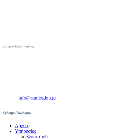
Στοιχεία Επικοινωνίας
Πυρσόγιαννης 5, 104 46
Αθήνα, Ελλάδα
Τηλ.: +30 210 861 1507
Fax: +30 210 861 1507
E-Mail:
info@samioglou.gr
Χρήσιμοι Σύνδεσμοι
Αρχική
Υπηρεσίες
Φορτοταξί