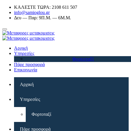
ΚΑΛΕΣΤΕ ΤΩΡΑ: 2108 611 507
info@samioglou.gr
Δευ — Παρ: 9Π.Μ. — 6Μ.Μ.
Αρχική
Υπηρεσίες
Φορτοταξί
Πάρε προσφορά
Επικοινωνία
Αρχική
Υπηρεσίες
Φορτοταξί
Πάρε προσφορά